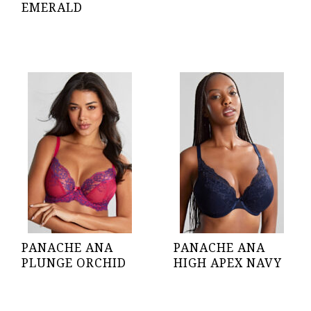
EMERALD
PANACHE ANA
PANACHE ANA
PLUNGE ORCHID
HIGH APEX NAVY