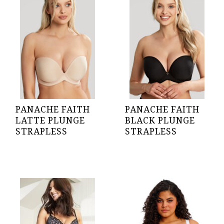
PANACHE FAITH
PANACHE FAITH
LATTE PLUNGE
BLACK PLUNGE
STRAPLESS
STRAPLESS