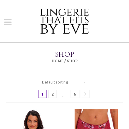
SHOP
HOME
/ SHOP
1
2
6
…